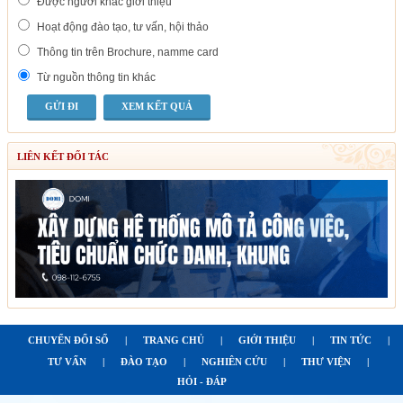
Được người khác giới thiệu
Hoạt động đào tạo, tư vấn, hội thảo
Thông tin trên Brochure, namme card
Từ nguồn thông tin khác
XEM KẾT QUẢ
LIÊN KẾT ĐỐI TÁC
CHUYỂN ĐỔI SỐ
|
TRANG CHỦ
|
GIỚI THIỆU
|
TIN TỨC
|
TƯ VẤN
|
ĐÀO TẠO
|
NGHIÊN CỨU
|
THƯ VIỆN
|
HỎI - ĐÁP