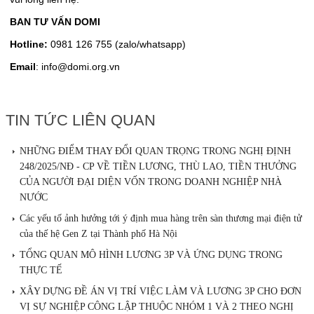
BAN TƯ VẤN DOMI
Hotline:
0981 126 755 (zalo/whatsapp)
Email
: info@domi.org.vn
TIN TỨC LIÊN QUAN
NHỮNG ĐIỂM THAY ĐỔI QUAN TRỌNG TRONG NGHỊ ĐỊNH
248/2025/NĐ - CP VỀ TIỀN LƯƠNG, THÙ LAO, TIỀN THƯỞNG
CỦA NGƯỜI ĐẠI DIỆN VỐN TRONG DOANH NGHIỆP NHÀ
NƯỚC
Các yếu tố ảnh hưởng tới ý định mua hàng trên sàn thương mại điện tử
của thế hệ Gen Z tại Thành phố Hà Nội
TỔNG QUAN MÔ HÌNH LƯƠNG 3P VÀ ỨNG DỤNG TRONG
THỰC TẾ
XÂY DỰNG ĐỀ ÁN VỊ TRÍ VIỆC LÀM VÀ LƯƠNG 3P CHO ĐƠN
VỊ SỰ NGHIỆP CÔNG LẬP THUỘC NHÓM 1 VÀ 2 THEO NGHỊ