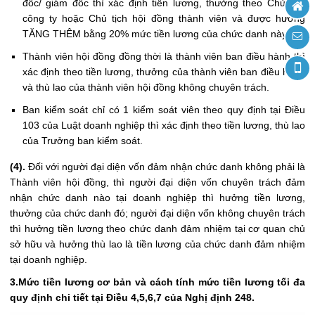
đốc/ giám đốc thì xác định tiền lương, thưởng theo Chủ tịch
công ty hoặc Chủ tịch hội đồng thành viên và được hưởng
TĂNG THÊM bằng 20% mức tiền lương của chức danh này.
Thành viên hội đồng đồng thời là thành viên ban điều hành thì
xác định theo tiền lương, thưởng của thành viên ban điều hành
và thù lao của thành viên hội đồng không chuyên trách.
Ban kiểm soát chỉ có 1 kiểm soát viên theo quy định tại Điều
103 của Luật doanh nghiệp thì xác định theo tiền lương, thù lao
của Trưởng ban kiểm soát.
(4).
Đối với người đại diện vốn đảm nhận chức danh không phải là
Thành viên hội đồng, thì người đại diện vốn chuyên trách đảm
nhận chức danh nào tại doanh nghiệp thì hưởng tiền lương,
thưởng của chức danh đó; người đại diện vốn không chuyên trách
thì hưởng tiền lương theo chức danh đảm nhiệm tại cơ quan chủ
sở hữu và hưởng thù lao là tiền lương của chức danh đảm nhiệm
tại doanh nghiệp.
3.Mức tiền lương cơ bản và cách tính mức tiền lương tối đa
quy định chi tiết tại Điều 4,5,6,7 của Nghị định 248.