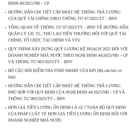
ĐỊNH 60/2021/NĐ – CP.
HƯỚNG DẪN CHI TIẾT CẬP NHẬT HỆ THỐNG TRẢ LƯƠNG
CỦA QUỸ TÀI CHÍNH THEO THÔNG TƯ 07/2025/TT – BNV.
TỔNG QUAN VỀ THÔNG TƯ 07/2025/TT – BNV VỀ HƯỚNG DẪN
QUẢN LÝ LĐ, TL, THÙ LAO TIỀN THƯỞNG ĐỐI VỚI QUỸ TÀI
CHÍNH, TỔ CHỨC TÀI CHÍNH VÀ VTV
QUY TRÌNH XÂY DỰNG QUỸ LƯƠNG KẾ HOẠCH 2025 ĐỐI VỚI
DOANH NGHIỆP NHÀ NƯỚC THEO NGHỊ ĐỊNH 44/2025/NĐ – CP
VÀ THÔNG TƯ 003/2025/TT – BNV
BỘ CÂU HỎI KIỂM TRA TÍNH SMART CỦA KPI (Bộ câu hỏi cơ
bản)
HƯỚNG DẪN CHI TIẾT CẬP NHẬT HỆ THỐNG TRẢ LƯƠNG
PHÙ HỢP VỚI QUY ĐỊNH CỦA NGHỊ ĐỊNH 44/2025/NĐ – CP VÀ
THÔNG TƯ 003/2025/TT – BNV
ĐƠN GIÁ TIỀN LƯƠNG ỔN ĐỊNH LÀ GÌ ? TOÀN BỘ QUY ĐỊNH
CỦA PHÁP LUẬT VÈ ĐƠN GIÁ TIỀN LƯƠNG ỔN ĐỊNH ĐỐI VỚI
DOANH NGHIỆP NHÀ NƯỚC