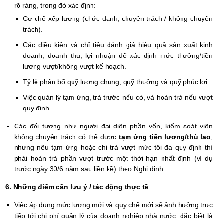
rõ ràng, trong đó xác định:
Cơ chế xếp lương (chức danh, chuyên trách / không chuyên
trách).
Các điều kiện và chỉ tiêu đánh giá hiệu quả sản xuất kinh
doanh, doanh thu, lợi nhuận để xác định mức thưởng/tiền
lương vượt/không vượt kế hoạch.
Tỷ lệ phân bổ quỹ lương chung, quỹ thưởng và quỹ phúc lợi.
Việc quản lý tạm ứng, trả trước nếu có, và hoàn trả nếu vượt
quy định.
Các đối tượng như người đại diện phần vốn, kiểm soát viên
không chuyên trách có thể được
tạm ứng tiền lương/thù lao
,
nhưng nếu tạm ứng hoặc chi trả vượt mức tối đa quy định thì
phải hoàn trả phần vượt trước một thời hạn nhất định (ví dụ
trước ngày 30/6 năm sau liền kề) theo Nghị định.
6. Những điểm cần lưu ý / tác động thực tế
Việc áp dụng mức lương mới và quy chế mới sẽ ảnh hưởng trực
tiếp tới chi phí quản lý của doanh nghiệp nhà nước, đặc biệt là