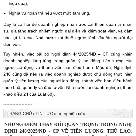
hiệu quả),
Nghĩa vụ hoàn trả nếu vượt mức tạm ứng.
Đây là cơ hội để doanh nghiệp nhà nước cải thiện quản trị nhân
sự, gia tăng trách nhiệm người đại diện và kiểm soát viên, và đảm
bảo lợi ích của Nhà nước khi thuê người lãnh đạo/do người đại
diện vốn.
Tuy nhiên, việc bãi bỏ Nghị định 44/2025/NĐ – CP cũng khiến
doanh nghiệp lúng túng trong quản lý lao động, tiền lương của
người lao động và thành viên ban điều hành. Mặc dù, Nghị định
248 cũng đã nêu ra việc doanh nghiệp được chủ động thực hiện
quản lý tiền lương của người lao động, thành viên ban điều hành
theo Luật quản lý và đầu tư vốn Nhà nước tại doanh nghiệp ( tham
khảo điều 24 của Luật 68).
-------------------
TRANG CHỦ
TIN TỨC
Tin nghiên cứu
>
>
NHỮNG ĐIỂM THAY ĐỔI QUAN TRỌNG TRONG NGHỊ
ĐỊNH 248/2025/NĐ - CP VỀ TIỀN LƯƠNG, THÙ LAO,