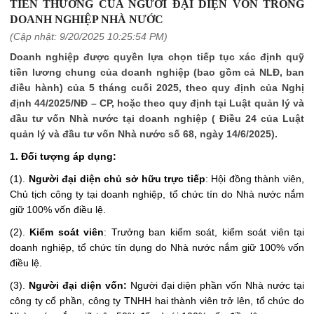
TIỀN THƯỞNG CỦA NGƯỜI ĐẠI DIỆN VỐN TRONG
DOANH NGHIỆP NHÀ NƯỚC
(Cập nhật: 9/20/2025 10:25:54 PM)
Doanh nghiệp được quyền lựa chọn tiếp tục xác định quỹ
tiền lương chung của doanh nghiệp (bao gồm cả NLĐ, ban
điều hành) của 5 tháng cuối 2025, theo quy định của Nghị
định 44/2025/NĐ – CP, hoặc theo quy định tại Luật quản lý và
đầu tư vốn Nhà nước tại doanh nghiệp ( Điều 24 của Luật
quản lý và đầu tư vốn Nhà nước số 68, ngày 14/6/2025).
1. Đối tượng áp dụng:
(1).
Người đại diện chủ sở hữu trực tiếp
: Hội đồng thành viên,
Chủ tịch công ty tại doanh nghiệp, tổ chức tín do Nhà nước nắm
giữ 100% vốn điều lệ.
(2).
Kiểm soát viên
: Trưởng ban kiểm soát, kiểm soát viên tại
doanh nghiệp, tổ chức tín dụng do Nhà nước nắm giữ 100% vốn
điều lệ.
(3).
Người đại diện vốn:
Người đại diện phần vốn Nhà nước tại
công ty cổ phần, công ty TNHH hai thành viên trở lên, tổ chức do