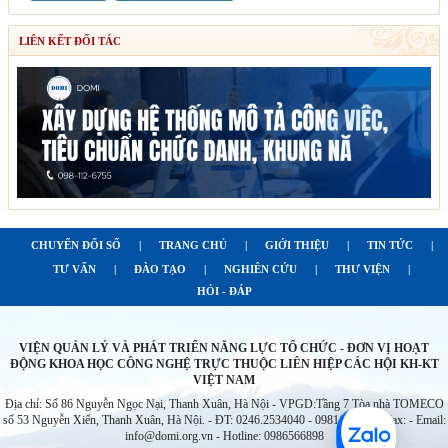
LIÊN KẾT ĐỐI TÁC
CHUYỂN ĐỔI SỐ
|
TRANG CHỦ
|
GIỚI THIỆU
|
TIN TỨC
|
TƯ VẤN
|
ĐÀO TẠO
|
NGHIÊN CỨU
|
THƯ VIỆN
|
HỎI - ĐÁP
VIỆN QUẢN LÝ VÀ PHÁT TRIỂN NĂNG LỰC TỔ CHỨC - ĐƠN VỊ HOẠT
ĐỘNG KHOA HỌC CÔNG NGHỆ TRỰC THUỘC LIÊN HIỆP CÁC HỘI KH-KT
VIỆT NAM
Địa chỉ: Số 86 Nguyễn Ngọc Nại, Thanh Xuân, Hà Nội - VPGD:Tầng 7 Tòa nhà TOMECO
số 53 Nguyễn Xiển, Thanh Xuân, Hà Nội. - ĐT: 0246.2534040 - 0981126755 - Fax: - Email:
info@domi.org.vn - Hotline: 0986566898