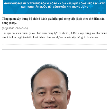
tồng quan xây dựng bộ chỉ số đánh giá hiệu quả công việc (kpi) theo thẻ điểm cân
bằng (bsc)...
(Cập nhật: 21/6/2026)
Tài liệu do Viện quản lý và Phát triển năng lực tổ chức (DOMI) xây dựng và phát hành
dựa trên kinh nghiệm triển khai thành công các dự án tư vấn xây dưng KPIs cho các...