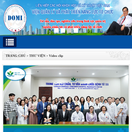
TRANG CHỦ
>
THƯ VIỆN
>
Video clip