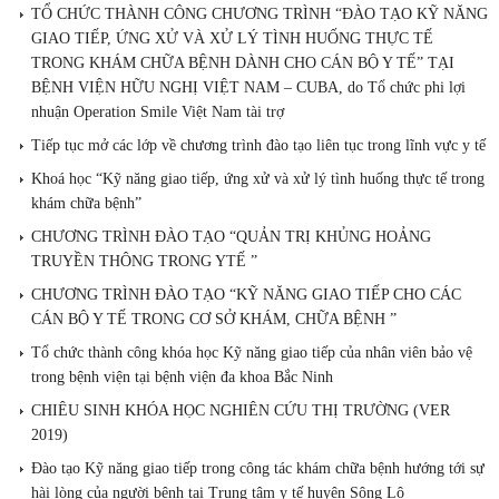
TỔ CHỨC THÀNH CÔNG CHƯƠNG TRÌNH “ĐÀO TẠO KỸ NĂNG
GIAO TIẾP, ỨNG XỬ VÀ XỬ LÝ TÌNH HUỐNG THỰC TẾ
TRONG KHÁM CHỮA BỆNH DÀNH CHO CÁN BỘ Y TẾ” TẠI
BỆNH VIỆN HỮU NGHỊ VIỆT NAM – CUBA, do Tổ chức phi lợi
nhuận Operation Smile Việt Nam tài trợ
Tiếp tục mở các lớp về chương trình đào tạo liên tục trong lĩnh vực y tế
Khoá học “Kỹ năng giao tiếp, ứng xử và xử lý tình huống thực tế trong
khám chữa bệnh”
CHƯƠNG TRÌNH ĐÀO TẠO “QUẢN TRỊ KHỦNG HOẢNG
TRUYỀN THÔNG TRONG YTẾ ”
CHƯƠNG TRÌNH ĐÀO TẠO “KỸ NĂNG GIAO TIẾP CHO CÁC
CÁN BỘ Y TẾ TRONG CƠ SỞ KHÁM, CHỮA BỆNH ”
Tổ chức thành công khóa học Kỹ năng giao tiếp của nhân viên bảo vệ
trong bệnh viện tại bệnh viện đa khoa Bắc Ninh
CHIÊU SINH KHÓA HỌC NGHIÊN CỨU THỊ TRƯỜNG (VER
2019)
Đào tạo Kỹ năng giao tiếp trong công tác khám chữa bệnh hướng tới sự
hài lòng của người bệnh tại Trung tâm y tế huyện Sông Lô