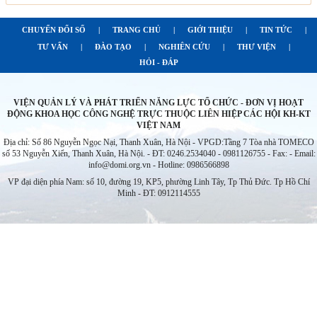
CHUYỂN ĐỔI SỐ
|
TRANG CHỦ
|
GIỚI THIỆU
|
TIN TỨC
|
TƯ VẤN
|
ĐÀO TẠO
|
NGHIÊN CỨU
|
THƯ VIỆN
|
HỎI - ĐÁP
VIỆN QUẢN LÝ VÀ PHÁT TRIỂN NĂNG LỰC TỔ CHỨC - ĐƠN VỊ HOẠT
ĐỘNG KHOA HỌC CÔNG NGHỆ TRỰC THUỘC LIÊN HIỆP CÁC HỘI KH-KT
VIỆT NAM
Địa chỉ: Số 86 Nguyễn Ngọc Nại, Thanh Xuân, Hà Nội - VPGD:Tầng 7 Tòa nhà TOMECO
số 53 Nguyễn Xiển, Thanh Xuân, Hà Nội. - ĐT: 0246.2534040 - 0981126755 - Fax: - Email:
info@domi.org.vn - Hotline: 0986566898
VP đại diện phía Nam: số 10, đường 19, KP5, phường Linh Tây, Tp Thủ Đức. Tp Hồ Chí
Minh - ĐT: 0912114555