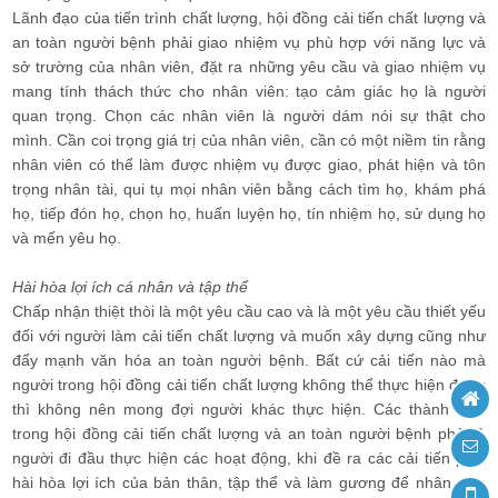
Lãnh đạo của tiến trình chất lượng, hội đồng cải tiến chất lượng và
an toàn người bệnh phải giao nhiệm vụ phù hợp với năng lực và
sở trường của nhân viên, đặt ra những yêu cầu và giao nhiệm vụ
mang tính thách thức cho nhân viên: tạo cảm giác họ là người
quan trọng. Chọn các nhân viên là người dám nói sự thật cho
mình. Cần coi trọng giá trị của nhân viên, cần có một niềm tin rằng
nhân viên có thể làm được nhiệm vụ được giao, phát hiện và tôn
trọng nhân tài, qui tụ mọi nhân viên bằng cách tìm họ, khám phá
họ, tiếp đón họ, chọn họ, huấn luyện họ, tín nhiệm họ, sử dụng họ
và mến yêu họ.
Hài hòa lợi ích cá nhân và tập thể
Chấp nhận thiệt thòi là một yêu cầu cao và là một yêu cầu thiết yếu
đối với người làm cải tiến chất lượng và muốn xây dựng cũng như
đẩy mạnh văn hóa an toàn người bệnh. Bất cứ cải tiến nào mà
người trong hội đồng cải tiến chất lượng không thể thực hiện được
thì không nên mong đợi người khác thực hiện. Các thành viên
trong hội đồng cải tiến chất lượng và an toàn người bệnh phải là
người đi đầu thực hiện các hoạt động, khi đề ra các cải tiến phải
hài hòa lợi ích của bản thân, tập thể và làm gương để nhân viên