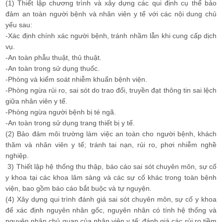
(1) Thiết lập chương trình và xây dựng các qui định cụ thể bảo
đảm an toàn người bệnh và nhân viên y tế với các nội dung chủ
yếu sau:
-Xác định chính xác người bệnh, tránh nhầm lẫn khi cung cấp dịch
vụ.
-An toàn phẫu thuật, thủ thuật.
-An toàn trong sử dụng thuốc.
-Phòng và kiểm soát nhiễm khuẩn bệnh viện.
-Phòng ngừa rủi ro, sai sót do trao đổi, truyền đạt thông tin sai lệch
giữa nhân viên y tế.
-Phòng ngừa người bệnh bị té ngã.
-An toàn trong sử dụng trang thiết bị y tế.
(2) Bảo đảm môi trường làm việc an toàn cho người bệnh, khách
thăm và nhân viên y tế; tránh tai nạn, rủi ro, phơi nhiễm nghề
nghiệp.
3) Thiết lập hệ thống thu thập, báo cáo sai sót chuyên môn, sự cố
y khoa tại các khoa lâm sàng và các sự cố khác trong toàn bệnh
viện, bao gồm báo cáo bắt buộc và tự nguyện.
(4) Xây dựng qui trình đánh giá sai sót chuyên môn, sự cố y khoa
để xác định nguyên nhân gốc, nguyên nhân có tính hệ thống và
nguyên nhân chủ quan của nhân viên y tế; đánh giá các rủi ro tiềm