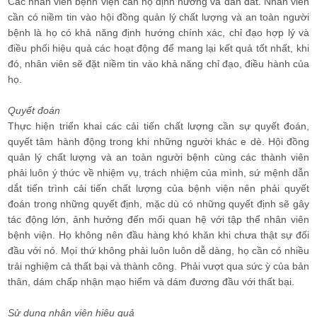
Các nhân viên bệnh viện cần họ định hướng và dẫn dắt. Nhân viên
cần có niềm tin vào hội đồng quản lý chất lượng và an toàn người
bệnh là họ có khả năng định hướng chính xác, chỉ đạo hợp lý và
điều phối hiệu quả các hoạt động để mang lại kết quả tốt nhất, khi
đó, nhân viên sẽ đặt niềm tin vào khả năng chỉ đạo, điều hành của
họ.
Quyết đoán
Thực hiện triển khai các cải tiến chất lượng cần sự quyết đoán,
quyết tâm hành động trong khi những người khác e dè. Hội đồng
quản lý chất lượng và an toàn người bệnh cùng các thành viên
phải luôn ý thức về nhiệm vụ, trách nhiệm của mình, sứ mệnh dẫn
dắt tiến trình cải tiến chất lượng của bệnh viện nên phải quyết
đoán trong những quyết định, mặc dù có những quyết định sẽ gây
tác động lớn, ảnh hưởng đến mối quan hệ với tập thể nhân viên
bệnh viện. Họ không nên đầu hàng khó khăn khi chưa thật sự đối
đầu với nó. Mọi thứ không phải luôn luôn dễ dàng, họ cần có nhiều
trải nghiệm cả thất bại và thành công. Phải vượt qua sức ỳ của bản
thân, dám chấp nhận mạo hiểm và dám đương đầu với thất bại.
Sử dụng nhân viên hiệu quả