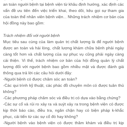
an toàn người bệnh tại bệnh viện từ khâu định hướng, xác định các
vấn đề ưu tiên đến việc triển khai, theo dõi, kêu gọi sự tham gia
của toàn thể nhân viên bệnh viện... Những trách nhiệm cơ bản của
hội đồng này bao gồm:
Trách nhiệm đối với người bệnh
Mục tiêu sau cùng của làm quản trị chất lượng là để người bệnh
được an toàn và hài lòng, chất lượng khám chữa bệnh phải ngày
càng tốt hơn và chất lượng của sự phục vụ cũng phải ngày càng
cải thiện. Vì thế, trách nhiệm cơ bản của hội đồng quản lý chất
lượng đối với người bệnh bao gồm nhiều mặt và được đánh giá
thông qua trả lời các câu hỏi dưới đây:
-Người bệnh có được chăm sóc an toàn?
-Các qui trình kỹ thuật, các phác đồ chuyên môn có được tuân thủ
không?
-Các phương pháp chăm sóc và điều trị có dựa vào bằng chứng?
-Các sự cố và rủi ro xảy ra và suýt xảy ra trong bệnh viện có được
kịp thời báo cáo, điều tra, ngăn chặn hay có biện pháp k-khắc
phục, cải tiến từ các sự cố đó hay không?
-Người bệnh vào bệnh viện có được thăm khám và điều trị kịp