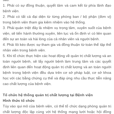
1. Phải có sự đồng thuận, quyết tâm và cam kết từ phía lãnh đạo
bệnh viện.
2. Phải có tất cả đại diện từ từng phòng ban / bộ phận (đơn vị)
trong bệnh viện tham gia kiêm nhiệm vào hệ thống.
3. Phải quán triệt đây là nhiệm vụ trọng tâm, xuyên suốt của bệnh
viện, sẽ tiến hành thường xuyên, liên tục và ổn định vì có liên quan
đến sự an toàn và hài lòng của cả nhân viên và người bệnh.
4. Phải lôi kéo được sự tham gia và đồng thuận từ toàn thể tập thể
nhân viên trong bệnh viện.
5. Khi tổ chức thực hiện các hoạt động về quản trị chất lượng và an
toàn người bệnh, sẽ lấy người bệnh làm trung tâm và các quyết
định liên quan đến hoạt động quản trị chất lượng và an toàn người
bệnh trong bệnh viện đều dựa trên cơ sở pháp luật, cơ sở khoa
học với các bằng chứng cụ thể và đáp ứng nhu cầu thực tiễn nâng
cao chất lượng của bệnh viện.
Tổ chức hệ thống quản trị chất lượng tại Bệnh viện
Hình thức tổ chức
Tùy vào qui mô của bệnh viện, có thể tổ chức dạng phòng quản trị
chất lượng độc lập cùng với hệ thống mạng lưới hoặc hội đồng