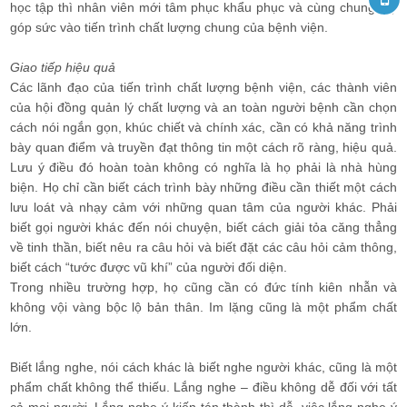
học tập thì nhân viên mới tâm phục khẩu phục và cùng chung tay
góp sức vào tiến trình chất lượng chung của bệnh viện.
Giao tiếp hiệu quả
Các lãnh đạo của tiến trình chất lượng bệnh viện, các thành viên
của hội đồng quản lý chất lượng và an toàn người bệnh cần chọn
cách nói ngắn gọn, khúc chiết và chính xác, cần có khả năng trình
bày quan điểm và truyền đạt thông tin một cách rõ ràng, hiệu quả.
Lưu ý điều đó hoàn toàn không có nghĩa là họ phải là nhà hùng
biện. Họ chỉ cần biết cách trình bày những điều cần thiết một cách
lưu loát và nhạy cảm với những quan tâm của người khác. Phải
biết gọi người khác đến nói chuyện, biết cách giải tỏa căng thẳng
về tinh thần, biết nêu ra câu hỏi và biết đặt các câu hỏi cảm thông,
biết cách “tước được vũ khí” của người đối diện.
Trong nhiều trường hợp, họ cũng cần có đức tính kiên nhẫn và
không vội vàng bộc lộ bản thân. Im lặng cũng là một phẩm chất
lớn.
Biết lắng nghe, nói cách khác là biết nghe người khác, cũng là một
phẩm chất không thể thiếu. Lắng nghe – điều không dễ đối với tất
cả mọi người. Lắng nghe ý kiến tán thành thì dễ, việc lắng nghe ý