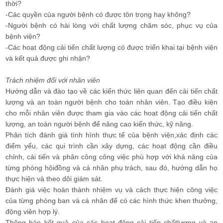
thời?
-Các quyền của người bệnh có được tôn trọng hay không?
-Người bệnh có hài lòng với chất lượng chăm sóc, phục vụ của
bệnh viện?
-Các hoạt động cải tiến chất lượng có được triển khai tại bệnh viện
và kết quả được ghi nhận?
Trách nhiệm đối với nhân viên
Hướng dẫn và đào tạo về các kiến thức liên quan đến cải tiến chất
lượng và an toàn người bệnh cho toàn nhân viên. Tạo điều kiện
cho mỗi nhân viên được tham gia vào các hoạt động cải tiến chất
lượng, an toàn người bệnh để nâng cao kiến thức, kỹ năng.
Phân tích đánh giá tình hình thực tế của bệnh viện,xác định các
điểm yếu, các qui trình cần xây dựng, các hoạt động cần điều
chỉnh, cải tiến và phân công công việc phù hợp với khả năng của
từng phòng hộiđồng và cá nhân phụ trách, sau đó, hướng dẫn họ
thực hiện và theo dõi giám sát.
Đánh giá việc hoàn thành nhiệm vụ và cách thực hiện công việc
của từng phòng ban và cá nhân để có các hình thức khen thưởng,
động viên hợp lý.
Thông báo kết quả của các hoạt động cải tiến chấtlượng và an