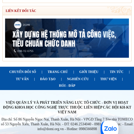
LIÊN KẾT ĐỐI TÁC
CHUYỂN ĐỔI SỐ
|
TRANG CHỦ
|
GIỚI THIỆU
|
TIN TỨC
|
TƯ VẤN
|
ĐÀO TẠO
|
NGHIÊN CỨU
|
THƯ VIỆN
|
HỎI - ĐÁP
VIỆN QUẢN LÝ VÀ PHÁT TRIỂN NĂNG LỰC TỔ CHỨC - ĐƠN VỊ HOẠT
ĐỘNG KHOA HỌC CÔNG NGHỆ TRỰC THUỘC LIÊN HIỆP CÁC HỘI KH-KT
VIỆT NAM
Địa chỉ: Số 86 Nguyễn Ngọc Nại, Thanh Xuân, Hà Nội - VPGD:Tầng 7 Tòa nhà TOMECO
số 53 Nguyễn Xiển, Thanh Xuân, Hà Nội. - ĐT: 0246.2534040 - 0981126755 - Fax: - Email:
info@domi.org.vn - Hotline: 0986566898