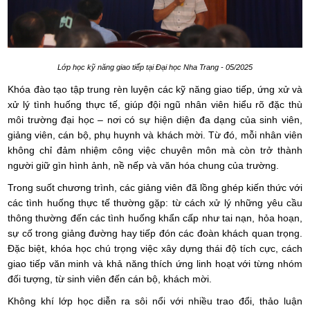
Lớp học kỹ năng giao tiếp tại Đại học Nha Trang - 05/2025
Khóa đào tạo tập trung rèn luyện các kỹ năng giao tiếp, ứng xử và
xử lý tình huống thực tế, giúp đội ngũ nhân viên hiểu rõ đặc thù
môi trường đại học – nơi có sự hiện diện đa dạng của sinh viên,
giảng viên, cán bộ, phụ huynh và khách mời. Từ đó, mỗi nhân viên
không chỉ đảm nhiệm công việc chuyên môn mà còn trở thành
người giữ gìn hình ảnh, nề nếp và văn hóa chung của trường.
Trong suốt chương trình, các giảng viên đã lồng ghép kiến thức với
các tình huống thực tế thường gặp: từ cách xử lý những yêu cầu
thông thường đến các tình huống khẩn cấp như tai nạn, hỏa hoạn,
sự cố trong giảng đường hay tiếp đón các đoàn khách quan trọng.
Đặc biệt, khóa học chú trọng việc xây dựng thái độ tích cực, cách
giao tiếp văn minh và khả năng thích ứng linh hoạt với từng nhóm
đối tượng, từ sinh viên đến cán bộ, khách mời.
Không khí lớp học diễn ra sôi nổi với nhiều trao đổi, thảo luận