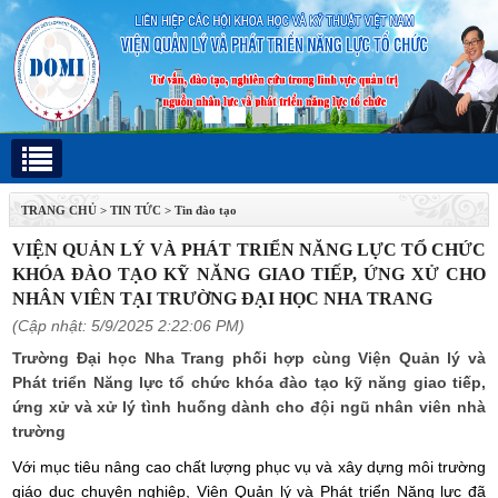
TRANG CHỦ
>
TIN TỨC
>
Tin đào tạo
VIỆN QUẢN LÝ VÀ PHÁT TRIỂN NĂNG LỰC TỔ CHỨC
KHÓA ĐÀO TẠO KỸ NĂNG GIAO TIẾP, ỨNG XỬ CHO
NHÂN VIÊN TẠI TRƯỜNG ĐẠI HỌC NHA TRANG
(Cập nhật: 5/9/2025 2:22:06 PM)
Trường Đại học Nha Trang phối hợp cùng Viện Quản lý và
Phát triển Năng lực tổ chức khóa đào tạo kỹ năng giao tiếp,
ứng xử và xử lý tình huống dành cho đội ngũ nhân viên nhà
trường
Với mục tiêu nâng cao chất lượng phục vụ và xây dựng môi trường
giáo dục chuyên nghiệp, Viện Quản lý và Phát triển Năng lực đã