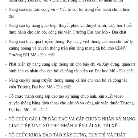
hành cùng Đại học Mỏ - Địa chất trong chuyển đổi số hành chính
Nâng cao đạo đức công vụ – Yếu tố cốt lõi trong nền hành chính hiện
đại
Nâng cao kỹ năng giao tiếp, thuyết phục và thuyết trình: Lớp học thiết
thực dành cho cán bộ, cộng tác viên Trường Đại học Mỏ - Địa chất
Nâng cao hiệu quả truyền thông: Kỹ năng viết thông cáo báo chí, xử lý
khủng hoảng và truyền thông trên nền tảng mạng xã hội cho CBNV
Trường ĐH Mỏ - Địa chất
Phát triển kỹ năng cung cấp thông tin cho báo chí và Xây dựng, quản trị
hình ảnh cá nhân cho cán bộ và cộng tác viên tại Đại học Mỏ - Địa chất
Nâng cao kỹ năng truyền thông mạng xã hội cho cán bộ và cộng tác
viên Trường Đại học Mỏ - Địa chất
Tổ chức thành công lớp đào tạo kỹ năng chụp ảnh, sản xuất video
truyền thông bằng điện thoại cho cán bộ và cộng tác viên thuộc Trường
Đại học Mỏ - Địa Chất
TỔ CHỨC CÁC LỚP ĐÀO TẠO VÀ CẤP CHỨNG NHẬN KỸ NĂNG
GIAO TIẾP, ỨNG XỬ CHO NHÂN VIÊN LÁI XE, TÀI XẾ
TỔ CHỨC KHOÁ ĐÀO TẠO XÂY DỰNG, DUY TRÌ VÀ PHÁT