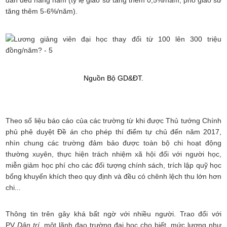
dần đều hằng năm (tỷ lệ giáo sư tăng thêm 0,5%/năm; phó giáo sư
tăng thêm 5-6%/năm).
Nguồn Bộ GD&ĐT.
Theo số liệu báo cáo của các trường từ khi được Thủ tướng Chính
phủ phê duyệt Đề án cho phép thí điểm tự chủ đến năm 2017,
nhìn chung các trường đảm bảo được toàn bộ chi hoạt động
thường xuyên, thực hiện trách nhiệm xã hội đối với người học,
miễn giảm học phí cho các đối tượng chính sách, trích lập quỹ học
bổng khuyến khích theo quy định và đều có chênh lệch thu lớn hơn
chi...
Thông tin trên gây khá bất ngờ với nhiều người. Trao đổi với
PV
Dân trí,
một lãnh đạo trường đại học cho biết, mức lương như