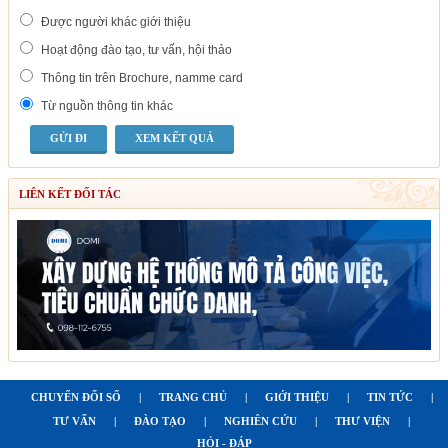
Được người khác giới thiệu
Hoạt động đào tạo, tư vấn, hội thảo
Thông tin trên Brochure, namme card
Từ nguồn thông tin khác
XEM KẾT QUẢ
LIÊN KẾT ĐỐI TÁC
CHUYỂN ĐỔI SỐ
|
TRANG CHỦ
|
GIỚI THIỆU
|
TIN TỨC
|
TƯ VẤN
|
ĐÀO TẠO
|
NGHIÊN CỨU
|
THƯ VIỆN
|
HỎI - ĐÁP