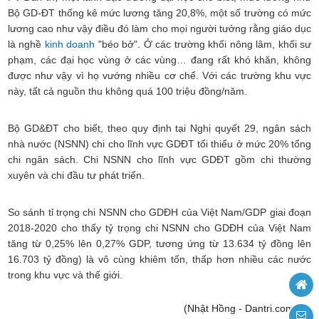
Bộ GD-ĐT thống kê mức lương tăng 20,8%, một số trường có mức
lương cao như vậy điều đó làm cho mọi người tưởng rằng giáo dục
là nghề
kinh doanh
"béo bở". Ở các trường khối nông lâm, khối sư
phạm, các đại học vùng ở các vùng… đang rất khó khăn, không
được như vậy vì họ vướng nhiều cơ chế. Với các trường khu vực
này, tất cả nguồn thu không quá 100 triệu đồng/năm.
Bộ GD&ĐT cho biết, theo quy định tại Nghị quyết 29, ngân sách
nhà nước (NSNN) chi cho lĩnh vực GDĐT tối thiểu ở mức 20% tổng
chi ngân sách. Chi NSNN cho lĩnh vực GDĐT gồm chi thường
xuyên và chi đầu tư phát triển.
So sánh tỉ trọng chi NSNN cho GDĐH của Việt Nam/GDP giai đoạn
2018-2020 cho thấy tỷ trọng chi NSNN cho GDĐH của Việt Nam
tăng từ 0,25% lên 0,27% GDP, tương ứng từ 13.634 tỷ đồng lên
16.703 tỷ đồng) là vô cùng khiêm tốn, thấp hơn nhiều các nước
trong khu vực và thế giới.
(Nhật Hồng - Dantri.com.vn)