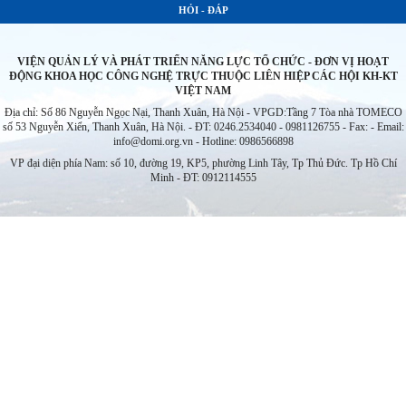
HỎI - ĐÁP
VIỆN QUẢN LÝ VÀ PHÁT TRIỂN NĂNG LỰC TỔ CHỨC - ĐƠN VỊ HOẠT
ĐỘNG KHOA HỌC CÔNG NGHỆ TRỰC THUỘC LIÊN HIỆP CÁC HỘI KH-KT
VIỆT NAM
Địa chỉ: Số 86 Nguyễn Ngọc Nại, Thanh Xuân, Hà Nội - VPGD:Tầng 7 Tòa nhà TOMECO
số 53 Nguyễn Xiển, Thanh Xuân, Hà Nội. - ĐT: 0246.2534040 - 0981126755 - Fax: - Email:
info@domi.org.vn - Hotline: 0986566898
VP đại diện phía Nam: số 10, đường 19, KP5, phường Linh Tây, Tp Thủ Đức. Tp Hồ Chí
Minh - ĐT: 0912114555