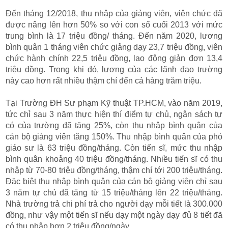
Đến tháng 12/2018, thu nhập của giảng viên, viên chức đã
được nâng lên hơn 50% so với con số cuối 2013 với mức
trung bình là 17 triệu đồng/ tháng. Đến năm 2020, lương
bình quân 1 tháng viên chức giảng dạy 23,7 triệu đồng, viên
chức hành chính 22,5 triệu đồng, lao động giản đơn 13,4
triệu đồng. Trong khi đó, lương của các lãnh đạo trường
này cao hơn rất nhiều thậm chí đến cả hàng trăm triệu.
Tại Trường ĐH Sư phạm Kỹ thuật TP.HCM, vào năm 2019,
tức chỉ sau 3 năm thực hiện thí điểm tự chủ, ngân sách tự
có của trường đã tăng 25%, còn thu nhập bình quân của
cán bộ giảng viên tăng 150%. Thu nhập bình quân của phó
giáo sư là 63 triệu đồng/tháng. Còn tiến sĩ, mức thu nhập
bình quân khoảng 40 triệu đồng/tháng. Nhiều tiến sĩ có thu
nhập từ 70-80 triệu đồng/tháng, thậm chí tới 200 triệu/tháng.
Đặc biệt thu nhập bình quân của cán bộ giảng viên chỉ sau
3 năm tự chủ đã tăng từ 15 triệu/tháng lên 22 triệu/tháng.
Nhà trường trả chi phí trả cho người dạy mỗi tiết là 300.000
đồng, như vậy một tiến sĩ nếu dạy một ngày dạy đủ 8 tiết đã
có thu nhập hơn 2 triệu đồng/ngày.