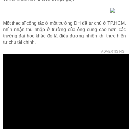
Một thạc sĩ công tác ở một trường ĐH đã tự chủ ở TP.HCM,
nhìn nhận thu nhập ở trường của ông cũng cao hơn các
trường đại học khác đó là điều đương nhiên khi thực hiện
tự chủ tài chính.
ADVERTISING