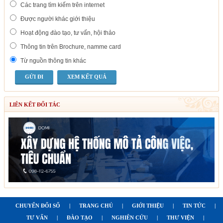
Các trang tìm kiếm trên internet
Được người khác giới thiệu
Hoạt động đào tạo, tư vấn, hội thảo
Thông tin trên Brochure, namme card
Từ nguồn thông tin khác
XEM KẾT QUẢ
LIÊN KẾT ĐỐI TÁC
CHUYỂN ĐỔI SỐ
|
TRANG CHỦ
|
GIỚI THIỆU
|
TIN TỨC
|
TƯ VẤN
|
ĐÀO TẠO
|
NGHIÊN CỨU
|
THƯ VIỆN
|