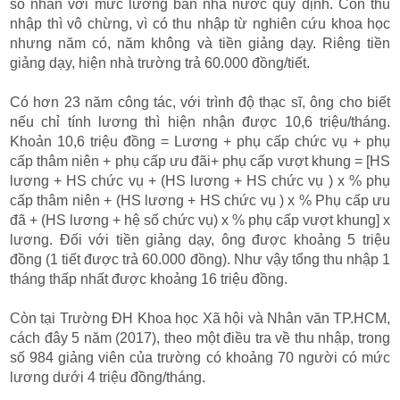
số nhân với mức lương bản nhà nước quy định. Còn thu
nhập thì vô chừng, vì có thu nhập từ nghiên cứu khoa học
nhưng năm có, năm không và tiền giảng dạy. Riêng tiền
giảng dạy, hiện nhà trường trả 60.000 đồng/tiết.
Có hơn 23 năm công tác, với trình độ thạc sĩ, ông cho biết
nếu chỉ tính lương thì hiện nhận được 10,6 triệu/tháng.
Khoản 10,6 triệu đồng = Lương + phụ cấp chức vụ + phụ
cấp thâm niên + phụ cấp ưu đãi+ phụ cấp vượt khung = [HS
lương + HS chức vụ + (HS lương + HS chức vụ ) x % phụ
cấp thâm niên + (HS lương + HS chức vụ ) x % Phụ cấp ưu
đã + (HS lương + hệ số chức vụ) x % phụ cấp vượt khung] x
lương. Đối với tiền giảng dạy, ông được khoảng 5 triệu
đồng (1 tiết được trả 60.000 đồng). Như vậy tổng thu nhập 1
tháng thấp nhất được khoảng 16 triệu đồng.
Còn tại Trường ĐH Khoa học Xã hội và Nhân văn TP.HCM,
cách đây 5 năm (2017), theo một điều tra về thu nhập, trong
số 984 giảng viên của trường có khoảng 70 người có mức
lương dưới 4 triệu đồng/tháng.