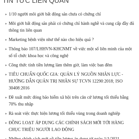
TIN TỨC LIÊN QUAN
1/10 người môi giới bất động sản chưa có chứng chỉ
Môi giới bất động sản phải có chứng chỉ hành nghề và cung cấp đầy đủ
thông tin liên quan
Marketing bệnh viện như thế nào cho hiệu quả ?
Thông báo 107/LHHVN-KHCNMT về việc một số liên minh của một
số tổ chức khoa học và công nghệ
Công thức tính tiền lương làm thêm giờ, làm việc ban đêm
TIÊU CHUẨN QUỐC GIA: QUẢN LÝ NGUỒN NHÂN LỰC -
HƯỚNG DẪN QUẢN TRỊ NHÂN SỰ TCVN 12290:2018; ISO
30408:2016
Đề xuất mức đóng bảo hiểm xã hội trên căn cứ lương tối thiểu bằng
70% thu nhập
Rà soát việc thực hiện lương tối thiểu vùng trong doanh nghiệp
ĐỒNG LOẠT ÁP DỤNG CÁC CHÍNH SÁCH MỚI TỚI HÀNG
CHỤC TRIỆU NGƯỜI LAO ĐỘNG
Những chính sách mới về tiền lương áp dụng từ ngày 1/1/2021