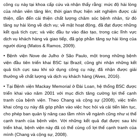
công cụ này tại khoa cấp cứu và nhận thấy rằng: mức độ hài lòng
của nhân viên tăng lên; thời gian thực hiện xét nghiệm được cải
thiện, dẫn đến cải thiện chất lượng chăm sóc bệnh nhân, từ đó
tăng sự hài lòng về dịch vụ; về mặt hoạt động, đã đạt được những
kết quả tích cực; và việc đầu tư vào đào tạo, trong các lĩnh vực
dịch vụ khách hàng và giao tiếp, đã góp phần tăng sự hài lòng của
người dùng (Matos & Ramos, 2009).
• Bệnh viện Nove de Julho ở São Paulo, một trong những bệnh
viện đầu tiên triển khai BSC tại Brazil, cũng ghi nhận những kết
quả tích cực sau khi sử dụng công cụ này, đã nhận được giải
thưởng về chất lượng và dịch vụ khách hàng (Alves, 2016).
• Tại Bệnh viện Mackay Memorial ở Đài Loan, hệ thống BSC được
triển khai vào năm 2001 với mục đích tăng cường lợi thế cạnh
tranh của bệnh viện. Theo Chang và cộng sự (2008), việc triển
khai công cụ này đã góp phần vào việc học hỏi và cải tiến liên tục,
cho phép ban quản lý nâng cao tầm nhìn về ngành cũng như vị thế
cạnh tranh của bệnh viện. Với những kết quả đạt được sau khi
triển khai, bệnh viện này đã có thể củng cố lợi thế cạnh tranh của
mình (Chang và cộng sự, 2008).