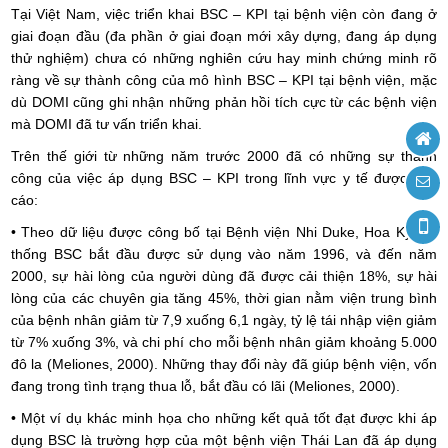
Tại Việt Nam, việc triển khai BSC – KPI tại bệnh viện còn đang ở
giai đoạn đầu (đa phần ở giai đoạn mới xây dựng, đang áp dụng
thử nghiệm) chưa có những nghiên cứu hay minh chứng minh rõ
ràng về sự thành công của mô hình BSC – KPI tại bệnh viện, mặc
dù DOMI cũng ghi nhận những phản hồi tích cực từ các bệnh viện
mà DOMI đã tư vấn triển khai.
Trên thế giới từ những năm trước 2000 đã có những sự thành
công của việc áp dụng BSC – KPI trong lĩnh vực y tế được báo
cáo:
• Theo dữ liệu được công bố tại Bệnh viện Nhi Duke, Hoa Kỳ, hệ
thống BSC bắt đầu được sử dụng vào năm 1996, và đến năm
2000, sự hài lòng của người dùng đã được cải thiện 18%, sự hài
lòng của các chuyên gia tăng 45%, thời gian nằm viện trung bình
của bệnh nhân giảm từ 7,9 xuống 6,1 ngày, tỷ lệ tái nhập viện giảm
từ 7% xuống 3%, và chi phí cho mỗi bệnh nhân giảm khoảng 5.000
đô la (Meliones, 2000). Những thay đổi này đã giúp bệnh viện, vốn
đang trong tình trạng thua lỗ, bắt đầu có lãi (Meliones, 2000).
• Một ví dụ khác minh họa cho những kết quả tốt đạt được khi áp
dụng BSC là trường hợp của một bệnh viện Thái Lan đã áp dụng