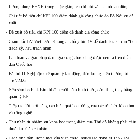
Lương đóng BHXH trong cuộc giằng co chi phí và an sinh lao động
Chi tiết bộ tiêu chí KPI 100 điểm đánh giá công chức do Bộ Nội vụ đề
xuất
Đề xuất bộ tiêu chí KPI 100 điểm để đánh giá công chức
Giám đốc BV Việt Đức: Không ai chủ ý tới BV để đánh bác sĩ, cần “tiên
trách kỷ, hậu trách nhân”
Bàn luận về giải pháp đánh giá công chức đang được nêu ra trên diễn
đàn Quốc hội.
Bãi bỏ 11 Nghị định về quản lý lao động, tiền lương, tiền thưởng từ
15/4/2025
Nên sớm bỏ bình bầu thi đua cuối năm hình thức, cảm tính; thay bằng
quản lý KPI
Tiếp tục đổi mới nâng cao hiệu quả hoạt động của các tổ chức khoa học
và công nghệ
Thu nhập từ nhiệm vụ khoa học trọng điểm của Thủ đô không phải chịu
thuế thu nhập cá nhân
Cách tính tiền lương mới của viên chức, người lao động từ 1/7/2024