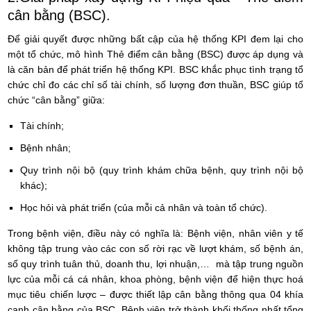
cân bằng (BSC).
Để giải quyết được những bất cập của hệ thống KPI đem lại cho
một tổ chức, mô hình Thẻ điểm cân bằng (BSC) được áp dụng và
là căn bản để phát triển hệ thống KPI. BSC khắc phục tình trạng tổ
chức chỉ đo các chỉ số tài chính, số lượng đơn thuần, BSC giúp tổ
chức “cân bằng” giữa:
Tài chính;
Bệnh nhân;
Quy trình nội bộ (quy trình khám chữa bệnh, quy trình nội bộ
khác);
Học hỏi và phát triển (của mỗi cả nhân và toàn tổ chức).
Trong bệnh viện, điều này có nghĩa là: Bệnh viện, nhân viên y tế
không tập trung vào các con số rời rạc về lượt khám, số bệnh án,
số quy trình tuân thủ, doanh thu, lợi nhuận,… mà tập trung nguồn
lực của mỗi cá cá nhân, khoa phòng, bệnh viện để hiện thực hoá
mục tiêu chiến lược – được thiết lập cân bằng thông qua 04 khía
cạnh cân bằng của BSC. Bệnh viện trở thành khối thống nhất tổng