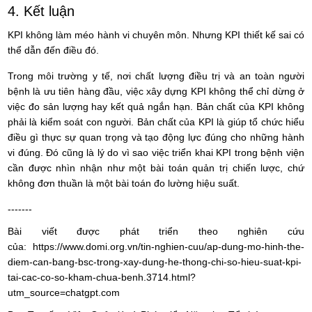
4. Kết luận
KPI không làm méo hành vi chuyên môn. Nhưng KPI thiết kế sai có
thể dẫn đến điều đó.
Trong môi trường y tế, nơi chất lượng điều trị và an toàn người
bệnh là ưu tiên hàng đầu, việc xây dựng KPI không thể chỉ dừng ở
việc đo sản lượng hay kết quả ngắn hạn. Bản chất của KPI không
phải là kiểm soát con người. Bản chất của KPI là giúp tổ chức hiểu
điều gì thực sự quan trọng và tạo động lực đúng cho những hành
vi đúng. Đó cũng là lý do vì sao việc triển khai KPI trong bệnh viện
cần được nhìn nhận như một bài toán quản trị chiến lược, chứ
không đơn thuần là một bài toán đo lường hiệu suất.
-------
Bài viết được phát triển theo nghiên cứu
của: https://www.domi.org.vn/tin-nghien-cuu/ap-dung-mo-hinh-the-
diem-can-bang-bsc-trong-xay-dung-he-thong-chi-so-hieu-suat-kpi-
tai-cac-co-so-kham-chua-benh.3714.html?
utm_source=chatgpt.com