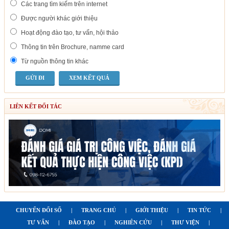
Các trang tìm kiếm trên internet
Được người khác giới thiệu
Hoạt động đào tạo, tư vấn, hội thảo
Thông tin trên Brochure, namme card
Từ nguồn thông tin khác
XEM KẾT QUẢ
LIÊN KẾT ĐỐI TÁC
CHUYỂN ĐỔI SỐ
|
TRANG CHỦ
|
GIỚI THIỆU
|
TIN TỨC
|
TƯ VẤN
|
ĐÀO TẠO
|
NGHIÊN CỨU
|
THƯ VIỆN
|