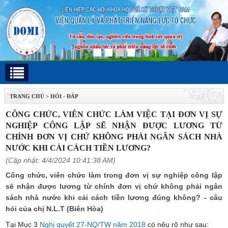
TRANG CHỦ
>
HỎI - ĐÁP
CÔNG CHỨC, VIÊN CHỨC LÀM VIỆC TẠI ĐƠN VỊ SỰ
NGHIỆP CÔNG LẬP SẼ NHẬN ĐƯỢC LƯƠNG TỪ
CHÍNH ĐƠN VỊ CHỨ KHÔNG PHẢI NGÂN SÁCH NHÀ
NƯỚC KHI CẢI CÁCH TIỀN LƯƠNG?
(Cập nhật: 4/4/2024 10:41:38 AM)
Công chức, viên chức làm trong đơn vị sự nghiệp công lập
sẽ nhận được lương từ chính đơn vị chứ không phải ngân
sách nhà nước khi cải cách tiền lương đúng không? - câu
hỏi của chị N.L.T (Biên Hòa)
Tại Mục 3
Nghị quyết 27-NQ/TW năm 2018
có nêu rõ như sau: