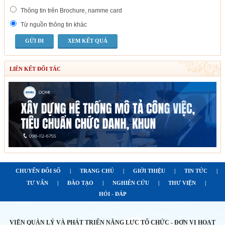
Thông tin trên Brochure, namme card
Từ nguồn thông tin khác
XEM KẾT QUẢ
LIÊN KẾT ĐỐI TÁC
CHUYỂN ĐỔI SỐ
|
TRANG CHỦ
|
GIỚI THIỆU
|
TIN TỨC
|
TƯ VẤN
|
ĐÀO TẠO
|
NGHIÊN CỨU
|
THƯ VIỆN
|
HỎI - ĐÁP
VIỆN QUẢN LÝ VÀ PHÁT TRIỂN NĂNG LỰC TỔ CHỨC - ĐƠN VỊ HOẠT