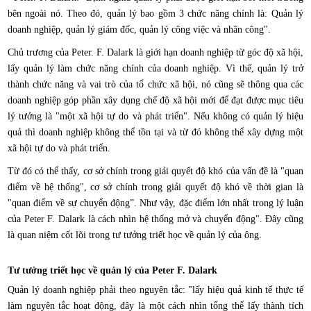
bên ngoài nó. Theo đó, quản lý bao gồm 3 chức năng chính là: Quản lý
doanh nghiệp, quản lý giám đốc, quản lý công việc và nhân công".
Chủ trương của Peter. F. Dalark là giới hạn doanh nghiệp từ góc độ xã hội,
lấy quản lý làm chức năng chính của doanh nghiệp. Vì thế, quản lý trở
thành chức năng và vai trò của tổ chức xã hội, nó cũng sẽ thông qua các
doanh nghiệp góp phần xây dụng chế độ xã hội mới để đạt được mục tiêu
lý tưởng là "một xã hội tự do và phát triển". Nếu không có quản lý hiệu
quả thì doanh nghiệp không thể tồn tại và từ đó không thể xây dựng một
xã hội tự do và phát triển.
Từ đó có thể thấy, cơ sở chính trong giải quyết độ khó của vấn đề là "quan
điểm về hệ thống", cơ sở chính trong giải quyết độ khó về thời gian là
"quan điểm về sự chuyển động”. Như vậy, đặc điểm lớn nhất trong lý luận
của Peter F. Dalark là cách nhìn hệ thống mở và chuyển động". Đây cũng
là quan niệm cốt lõi trong tư tưởng triết học về quản lý của ông.
Tư tưởng triết học về quản lý của Peter F. Dalark
Quản lý doanh nghiệp phải theo nguyên tắc: "lấy hiệu quả kinh tế thực tế
làm nguyên tắc hoạt động, đây là một cách nhìn tổng thể lấy thành tích