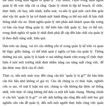
thể hiện trong định nghĩa về quản lý. Tuy nhiên, Fayel trong định nghĩa
quản lý đã trực tiếp chỉ ra rằng: Quản lý chính là lập kế hoạch, tổ chức,
thực hiện, chỉ huy, tiến hành, kiểm soát; và nếu lý giải một cách đơn giản
như vậy thì quản lý lại trở thành một hành động cụ thể mà mất đi bản chất
thống nhất của nó. Định nghĩa quản lý nên phản ánh khách quan đặc trưng
cơ bản của hoạt động quản lý, thể hiện bản chất quản lý, hay có thể nói,
trong định nghĩa về quản lý nhất định phải đề cập đến bản chất của quản lý
là theo đuổi năng suất, hiệu quả.
Dựa trên tác dụng, vai trò của những yếu tố trong quản lý kể trên và quan
hệ lôgic giữa chúng, có thể khái quát ý nghĩa cơ bản của quản lý. Thông
thường mà nói, quản lý là hành vi mà những thành viên trong tổ chức thực
hiện ở một môi trường nhất định nhằm nâng cao năng suất công việc, để
đạt được mục đích của tổ chức.
Thực ra, nếu một mực truy đến cùng câu hỏi "quản lý là gì?” thì bản thân
câu hỏi hầu như không có giá trị. Cho dù chúng ta có thảo luận, nghiên
cứu ra sao, về mặt lí luận mà nói, chúng ta vẫn không đạt được sự thống
nhất, trên thực tế cũng không thể đưa ra một kết luận chung. Nhưng chính
vì câu hỏi "quản lý là gì?" có sức ảnh hưởng sâu rộng đến mỗi một học giả
nghiên cứu vấn đề quản lý, đến mỗi một người thực hiện công việc quản