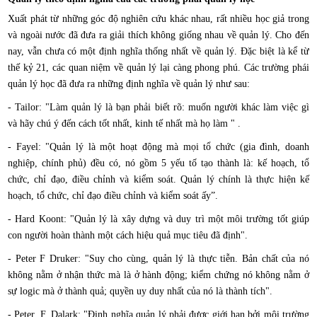
Xuất phát từ những góc độ nghiên cứu khác nhau, rất nhiều học giả trong
và ngoài nước đã đưa ra giải thích không giống nhau về quản lý. Cho đến
nay, vẫn chưa có một định nghĩa thống nhất về quản lý. Đặc biệt là kể từ
thế kỷ 21, các quan niệm về quản lý lại càng phong phú. Các trường phái
quản lý học đã đưa ra những định nghĩa về quản lý như sau:
- Tailor: "Làm quản lý là bạn phải biết rõ: muốn người khác làm việc gì
và hãy chú ý đến cách tốt nhất, kinh tế nhất mà họ làm " .
- Fayel: "Quản lý là một hoạt động mà mọi tổ chức (gia đình, doanh
nghiệp, chính phủ) đều có, nó gồm 5 yếu tố tạo thành là: kế hoạch, tổ
chức, chỉ đạo, điều chỉnh và kiểm soát. Quản lý chính là thực hiện kế
hoạch, tổ chức, chỉ đạo điều chỉnh và kiểm soát ấy”.
- Hard Koont: "Quản lý là xây dựng và duy trì một môi trường tốt giúp
con người hoàn thành một cách hiệu quả mục tiêu đã định".
- Peter F Druker: "Suy cho cùng, quản lý là thực tiễn. Bản chất của nó
không nằm ở nhận thức mà là ở hành động; kiểm chứng nó không nằm ở
sự logic mà ở thành quả; quyền uy duy nhất của nó là thành tích".
- Peter. F. Dalark: "Định nghĩa quản lý phải được giới hạn bởi môi trường