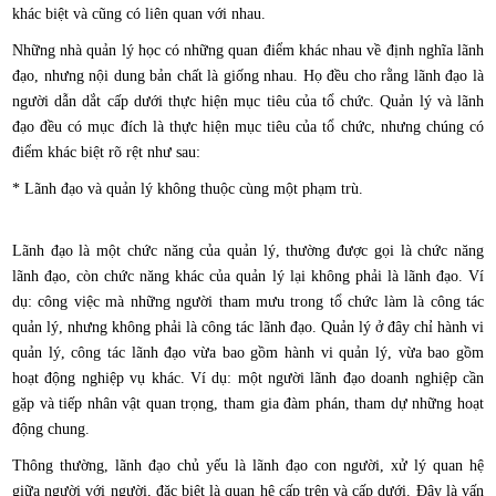
khác biệt và cũng có liên quan với nhau.
Những nhà quản lý học có những quan điểm khác nhau về định nghĩa lãnh
đạo, nhưng nội dung bản chất là giống nhau. Họ đều cho rằng lãnh đạo là
người dẫn dắt cấp dưới thực hiện mục tiêu của tổ chức. Quản lý và lãnh
đạo đều có mục đích là thực hiện mục tiêu của tổ chức, nhưng chúng có
điểm khác biệt rõ rệt như sau:
* Lãnh đạo và quản lý không thuộc cùng một phạm trù.
Lãnh đạo là một chức năng của quản lý, thường được gọi là chức năng
lãnh đạo, còn chức năng khác của quản lý lại không phải là lãnh đạo. Ví
dụ: công việc mà những người tham mưu trong tổ chức làm là công tác
quản lý, nhưng không phải là công tác lãnh đạo. Quản lý ở đây chỉ hành vi
quản lý, công tác lãnh đạo vừa bao gồm hành vi quản lý, vừa bao gồm
hoạt động nghiệp vụ khác. Ví dụ: một người lãnh đạo doanh nghiệp cần
gặp và tiếp nhân vật quan trọng, tham gia đàm phán, tham dự những hoạt
động chung.
Thông thường, lãnh đạo chủ yếu là lãnh đạo con người, xử lý quan hệ
giữa người với người, đặc biệt là quan hệ cấp trên và cấp dưới. Đây là vấn