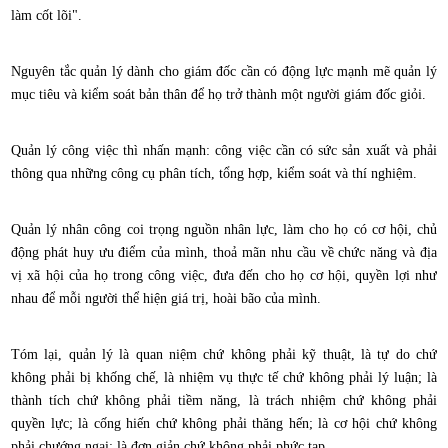
làm cốt lõi".
Nguyên tắc quản lý dành cho giám đốc cần có động lực mạnh mẽ quản lý
mục tiêu và kiểm soát bản thân để họ trở thành một người giám đốc giỏi.
Quản lý công việc thì nhấn mạnh: công việc cần có sức sản xuất và phải
thông qua những công cụ phân tích, tổng hợp, kiểm soát và thí nghiệm.
Quản lý nhân công coi trọng nguồn nhân lực, làm cho họ có cơ hội, chủ
động phát huy ưu điểm của mình, thoả mãn nhu cầu về chức năng và địa
vị xã hội của họ trong công việc, đưa đến cho họ cơ hội, quyền lợi như
nhau để mỗi người thể hiện giá trị, hoài bão của mình.
Tóm lại, quản lý là quan niệm chứ không phải kỹ thuật, là tự do chứ
không phải bị khống chế, là nhiệm vụ thực tế chứ không phải lý luận; là
thành tích chứ không phải tiềm năng, là trách nhiệm chứ không phải
quyền lực; là cống hiến chứ không phải thăng hến; là cơ hội chứ không
phải chướng ngại; là đơn giản chứ không phải phức tạp.