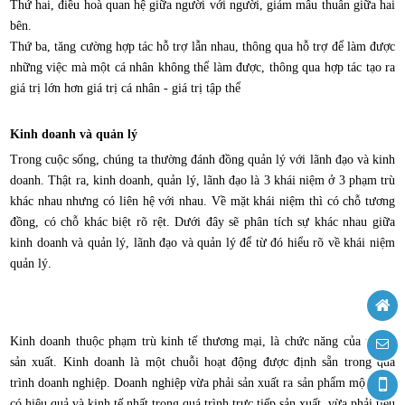
Thứ hai, điều hoà quan hệ giữa người với người, giảm mâu thuẫn giữa hai
bên.
Thứ ba, tăng cường hợp tác hỗ trợ lẫn nhau, thông qua hỗ trợ để làm được
những việc mà một cá nhân không thể làm được, thông qua hợp tác tạo ra
giá trị lớn hơn giá trị cá nhân - giá trị tập thể
Kinh doanh và quản lý
Trong cuộc sống, chúng ta thường đánh đồng quản lý với lãnh đạo và kinh
doanh. Thật ra, kinh doanh, quản lý, lãnh đạo là 3 khái niệm ở 3 phạm trù
khác nhau nhưng có liên hệ với nhau. Về mặt khái niệm thì có chỗ tương
đồng, có chỗ khác biệt rõ rệt. Dưới đây sẽ phân tích sự khác nhau giữa
kinh doanh và quản lý, lãnh đạo và quản lý để từ đó hiểu rõ về khái niệm
quản lý.
Kinh doanh thuộc phạm trù kinh tế thương mại, là chức năng của người
sản xuất. Kinh doanh là một chuỗi hoạt động được định sẵn trong quá
trình doanh nghiệp. Doanh nghiệp vừa phải sản xuất ra sản phẩm một cách
có hiệu quả và kinh tế nhất trong quá trình trực tiếp sản xuất, vừa phải tiêu