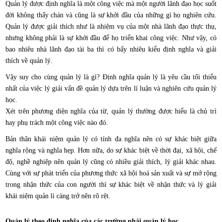
Quản lý được định nghĩa là một công việc mà một người lãnh đạo học suốt
đời không thấy chán và cũng là sự khởi đầu của những gì họ nghiên cứu.
Quản lý được giải thích như là nhiệm vụ của một nhà lãnh đạo thực thụ,
nhưng không phải là sự khởi đầu để họ triển khai công việc. Như vậy, có
bao nhiêu nhà lãnh đạo tài ba thì có bấy nhiêu kiểu định nghĩa và giải
thích về quản lý.
Vậy suy cho cùng quản lý là gì? Định nghĩa quản lý là yêu cầu tối thiểu
nhất của việc lý giải vấn đề quản lý dựa trên lí luận và nghiên cứu quản lý
học.
Xét trên phương diện nghĩa của từ, quản lý thường được hiểu là chủ trì
hay phụ trách một công việc nào đó.
Bản thân khái niệm quản lý có tính đa nghĩa nên có sự khác biệt giữa
nghĩa rộng và nghĩa hẹp. Hơn nữa, do sự khác biệt về thời đại, xã hội, chế
độ, nghề nghiệp nên quản lý cũng có nhiều giải thích, lý giải khác nhau.
Cùng với sự phát triển của phương thức xã hội hoá sản xuất và sự mở rộng
trong nhận thức của con người thì sự khác biệt về nhận thức và lý giải
khái niệm quản lí càng trở nên rõ rệt.
Quản lý theo định nghĩa của các trường phái quản lý học