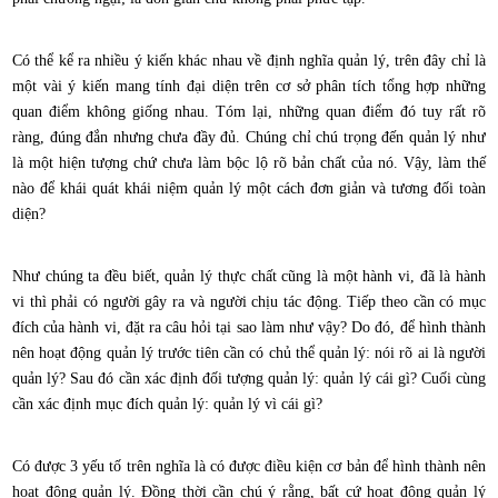
Có thể kể ra nhiều ý kiến khác nhau về định nghĩa quản lý, trên đây chỉ là
một vài ý kiến mang tính đại diện trên cơ sở phân tích tổng hợp những
quan điểm không giống nhau. Tóm lại, những quan điểm đó tuy rất rõ
ràng, đúng đắn nhưng chưa đầy đủ. Chúng chỉ chú trọng đến quản lý như
là một hiện tượng chứ chưa làm bộc lộ rõ bản chất của nó. Vậy, làm thế
nào để khái quát khái niệm quản lý một cách đơn giản và tương đối toàn
diện?
Như chúng ta đều biết, quản lý thực chất cũng là một hành vi, đã là hành
vi thì phải có người gây ra và người chịu tác động. Tiếp theo cần có mục
đích của hành vi, đặt ra câu hỏi tại sao làm như vậy? Do đó, để hình thành
nên hoạt động quản lý trước tiên cần có chủ thể quản lý: nói rõ ai là người
quản lý? Sau đó cần xác định đối tượng quản lý: quản lý cái gì? Cuối cùng
cần xác định mục đích quản lý: quản lý vì cái gì?
Có được 3 yếu tố trên nghĩa là có được điều kiện cơ bản để hình thành nên
hoạt động quản lý. Đồng thời cần chú ý rằng, bất cứ hoạt động quản lý