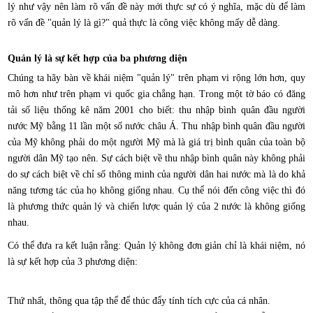
lý như vậy nên làm rõ vấn đề này mới thực sự có ý nghĩa, mặc dù để làm
rõ vấn đề "quản lý là gì?" quả thực là công việc không mấy dễ dàng.
Quản lý là sự kết hợp của ba phương diện
Chúng ta hãy bàn về khái niệm "quản lý" trên phạm vi rộng lớn hơn, quy
mô hơn như trên phạm vi quốc gia chẳng hạn. Trong một tờ báo có đăng
tải số liệu thống kê năm 2001 cho biết: thu nhập bình quân đầu người
nước Mỹ bằng 11 lần một số nước châu Á. Thu nhập bình quân đầu người
của Mỹ không phải do một người Mỹ mà là giá trị bình quân của toàn bộ
người dân Mỹ tạo nên. Sự cách biệt về thu nhập bình quân này không phải
do sự cách biệt về chỉ số thông minh của người dân hai nước mà là do khả
năng tương tác của họ không giống nhau. Cụ thể nói đến công việc thì đó
là phương thức quản lý và chiến lược quản lý của 2 nước là không giống
nhau.
Có thể đưa ra kết luận rằng: Quản lý không đơn giản chỉ là khái niệm, nó
là sự kết hợp của 3 phương diện:
Thứ nhất, thông qua tập thể để thúc đẩy tính tích cực của cá nhân.