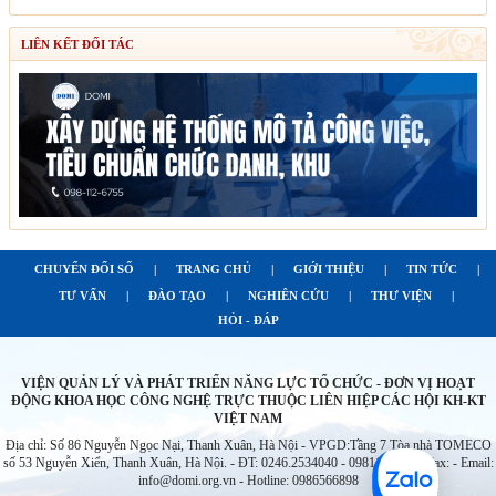
LIÊN KẾT ĐỐI TÁC
CHUYỂN ĐỔI SỐ
|
TRANG CHỦ
|
GIỚI THIỆU
|
TIN TỨC
|
TƯ VẤN
|
ĐÀO TẠO
|
NGHIÊN CỨU
|
THƯ VIỆN
|
HỎI - ĐÁP
VIỆN QUẢN LÝ VÀ PHÁT TRIỂN NĂNG LỰC TỔ CHỨC - ĐƠN VỊ HOẠT
ĐỘNG KHOA HỌC CÔNG NGHỆ TRỰC THUỘC LIÊN HIỆP CÁC HỘI KH-KT
VIỆT NAM
Địa chỉ: Số 86 Nguyễn Ngọc Nại, Thanh Xuân, Hà Nội - VPGD:Tầng 7 Tòa nhà TOMECO
số 53 Nguyễn Xiển, Thanh Xuân, Hà Nội. - ĐT: 0246.2534040 - 0981126755 - Fax: - Email:
info@domi.org.vn - Hotline: 0986566898