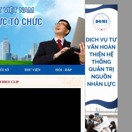
ỔI SỐ
THƯ VIỆN
HỎI - ĐÁP
VIDEO CLIP