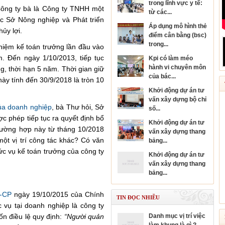
trong lĩnh vực y tế:
ông ty bà là Công ty TNHH một
từ các...
c Sở Nông nghiệp và Phát triển
áp dụng mô hình thẻ
ủy lợi.
điểm cân bằng (bsc)
trong...
hiệm kế toán trưởng lần đầu vào
. Đến ngày 1/10/2013, tiếp tục
kpi có làm méo
hành vi chuyên môn
g, thời hạn 5 năm. Thời gian giữ
của bác...
ày tính đến 30/9/2018 là tròn 10
khởi động dự án tư
vấn xây dựng bộ chỉ
của doanh nghiệp
, bà Thư hỏi, Sở
số...
c phép tiếp tục ra quyết định bổ
khởi động dự án tư
rường hợp này từ tháng 10/2018
vấn xây dựng thang
ột vị trí công tác khác? Có văn
bảng...
hức vụ kế toán trưởng của công ty
khởi động dự án tư
vấn xây dựng thang
bảng...
Đ-CP
ngày 19/10/2015 của Chính
TIN ĐỌC NHIỀU
 vụ tại doanh nghiệp là công ty
 điều lệ quy định:
“Người quản
danh mục vị trí việc