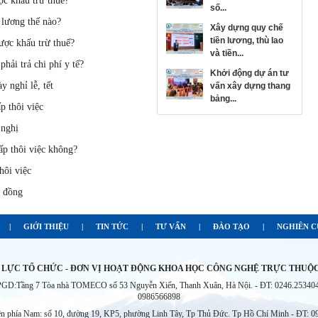
ợc khấu trừ thuế?
số...
 lương thế nào?
xây dựng quy chế
tiền lương, thù lao
ược khấu trừ thuế?
và tiền...
hải trả chi phí y tế?
khởi động dự án tư
 nghỉ lễ, tết
vấn xây dựng thang
bảng...
p thôi việc
 nghị
ấp thôi việc không?
hôi việc
p đồng
|
GIỚI THIỆU
|
TIN TỨC
|
TƯ VẤN
|
ĐÀO TẠO
|
NGHIÊN 
 LỰC TỔ CHỨC - ĐƠN VỊ HOẠT ĐỘNG KHOA HỌC CÔNG NGHỆ TRỰC THUỘC 
VPGD:Tầng 7 Tòa nhà TOMECO số 53 Nguyễn Xiển, Thanh Xuân, Hà Nội. - ĐT: 0246.2534040
0986566898
ện phía Nam: số 10, đường 19, KP5, phường Linh Tây, Tp Thủ Đức. Tp Hồ Chí Minh - ĐT: 