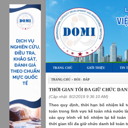
TRANG CHỦ
GIỚI THIỆU
TIN 
TRANG CHỦ
>
HỎI - ĐÁP
THỜI GIAN TỐI ĐA GIỮ CHỨC DA
(Cập nhật: 8/2/2019 9:36:10 AM)
Theo quy định, thời hạn bổ nhiệm kế t
toán trong lĩnh vực kế toán nhà nước l
các quy trình về bổ nhiệm lại kế toán
thời gian tối đa giữ chức danh kế toán 