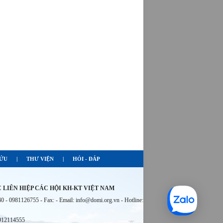
CỨU
|
THƯ VIỆN
|
HỎI - ĐÁP
LIÊN HIỆP CÁC HỘI KH-KT VIỆT NAM
 - 0981126755 - Fax: - Email:
info@domi.org.vn - Hotline:
0912114555