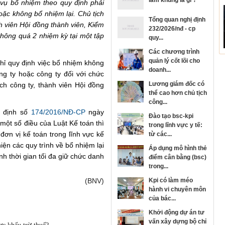
làm khung là gì ?
 vụ bổ nhiệm theo quy định phải
hoặc không bổ nhiệm lại. Chủ tịch
tổng quan nghị định
nh viên Hội đồng thành viên, Kiểm
232/2026/nđ - cp
không quá 2 nhiệm kỳ tại một tập
quy...
các chương trình
quản lý cốt lõi cho
hỉ quy định việc bổ nhiệm không
doanh...
ng ty hoặc công ty đối với chức
lương giám đốc có
ch công ty, thành viên Hội đồng
thể cao hơn chủ tịch
công...
ị định số
174/2016/NĐ-CP
ngày
đào tạo bsc-kpi
 một số điều của Luật Kế toán thì
trong lĩnh vực y tế:
đơn vị kế toán trong lĩnh vực kế
từ các...
iện các quy trình về bổ nhiệm lại
áp dụng mô hình thẻ
nh thời gian tối đa giữ chức danh
điểm cân bằng (bsc)
trong...
(BNV)
kpi có làm méo
hành vi chuyên môn
của bác...
khởi động dự án tư
vấn xây dựng bộ chỉ