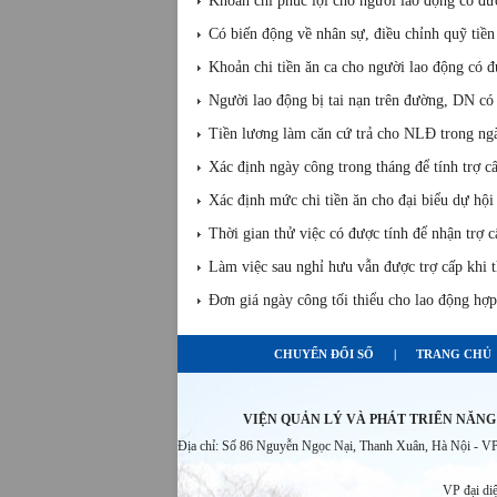
Khoản chi phúc lợi cho người lao động có đư
Có biến động về nhân sự, điều chỉnh quỹ tiền
Khoản chi tiền ăn ca cho người lao động có đ
Người lao động bị tai nạn trên đường, DN có p
Tiền lương làm căn cứ trả cho NLĐ trong ngày
Xác định ngày công trong tháng để tính trợ cấ
Xác định mức chi tiền ăn cho đại biểu dự hội
Thời gian thử việc có được tính để nhận trợ c
Làm việc sau nghỉ hưu vẫn được trợ cấp khi t
Đơn giá ngày công tối thiểu cho lao động hợ
CHUYỂN ĐỔI SỐ
|
TRANG CHỦ
VIỆN QUẢN LÝ VÀ PHÁT TRIỂN NĂNG
Địa chỉ: Số 86 Nguyễn Ngọc Nại, Thanh Xuân, Hà Nội - 
VP đại di