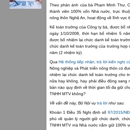
Theo phản ánh của bà Phạm Minh Thư, C
thành viên 100% vốn Nhà nước, trực thuộ
nông thôn Nghệ An, hoạt động về lĩnh vực th
Kế toán trưởng của Công ty bà, được bổ n
ngày 1/10/2008, thời hạn bổ nhiệm 5 năm
được bổ nhiệm lại chức danh kế toán trưởn
chức danh kế toán trưởng của trường hợp n
năm (2 nhiệm kỳ).
Qua
Hệ thống tiếp nhận, trả lời kiến nghị 
Nông nghiệp và Phát triển nông thôn có đượ
nhiệm lại chức danh kế toán trưởng cho t
nữa hay không, hay phải điều động sang m
bản nào quy định về thời gian tối đa giữ c
TNHH MTV không?
Về vấn đề này, Bộ Nội vụ
trả lời
như sau:
Khoản 1 Điều 35 Nghị định số
97/2015/N
phủ về quản lý người giữ chức danh, chức
TNHH MTV mà Nhà nước nắm giữ 100% vốn