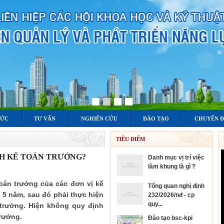
TỨC
TƯ VẤN
NGHIÊN CỨU
ĐÀO TẠO
CHUYỂN Đ
TIÊU ĐIỂM
NH KẾ TOÁN TRƯỞNG?
danh mục vị trí việc
làm khung là gì ?
oán trưởng của các đơn vị kế
tổng quan nghị định
à 5 năm, sau đó phải thực hiện
232/2026/nđ - cp
quy...
 trưởng. Hiện không quy định
trưởng.
đào tạo bsc-kpi